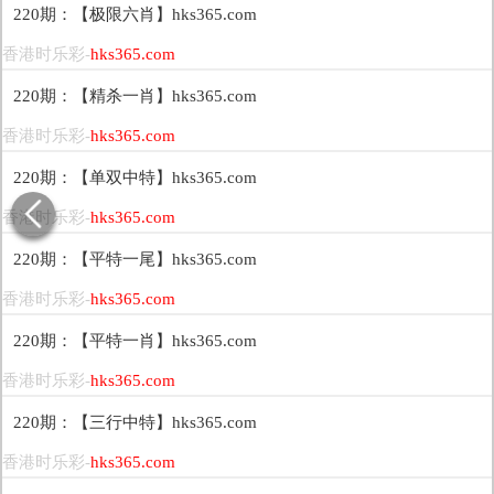
220期：【极限六肖】hks365.com
香港时乐彩-
hks365.com
220期：【精杀一肖】hks365.com
香港时乐彩-
hks365.com
220期：【单双中特】hks365.com
香港时乐彩-
hks365.com
220期：【平特一尾】hks365.com
香港时乐彩-
hks365.com
220期：【平特一肖】hks365.com
香港时乐彩-
hks365.com
220期：【三行中特】hks365.com
香港时乐彩-
hks365.com