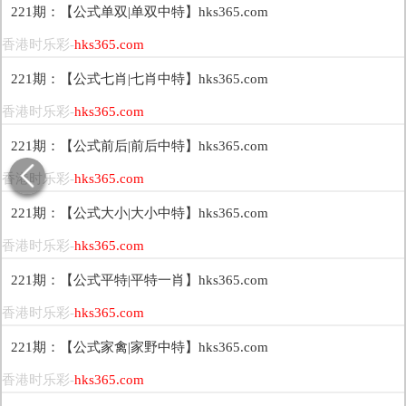
221期：【公式单双|单双中特】hks365.com
香港时乐彩-
hks365.com
221期：【公式七肖|七肖中特】hks365.com
香港时乐彩-
hks365.com
221期：【公式前后|前后中特】hks365.com
香港时乐彩-
hks365.com
221期：【公式大小|大小中特】hks365.com
香港时乐彩-
hks365.com
221期：【公式平特|平特一肖】hks365.com
香港时乐彩-
hks365.com
221期：【公式家禽|家野中特】hks365.com
香港时乐彩-
hks365.com