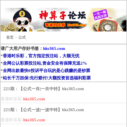
首页
公式
>
请广大用户存好书签：
hks365.com
*
香港时乐彩，官方指定投注站，大额无忧
*
全网公认彩票投注站,资金安全有保障充送2%
*
全网出款最快0投诉平台玩的是心跳赚的是钞票
*
站长千万担保!先行赔付!大额投资首选福利彩票
221期：【公式一肖|一肖中特】hks365.com
香港时乐彩-
hks365.com
221期：【公式一波|一波中特】hks365.com
香港时乐彩-
hks365.com