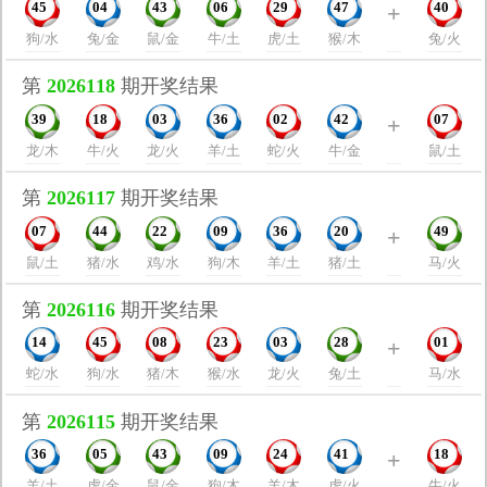
45
04
43
06
29
47
+
40
狗/水
兔/金
鼠/金
牛/土
虎/土
猴/木
兔/火
第
2026118
期开奖结果
39
18
03
36
02
42
+
07
龙/木
牛/火
龙/火
羊/土
蛇/火
牛/金
鼠/土
第
2026117
期开奖结果
07
44
22
09
36
20
+
49
鼠/土
猪/水
鸡/水
狗/木
羊/土
猪/土
马/火
第
2026116
期开奖结果
14
45
08
23
03
28
+
01
蛇/水
狗/水
猪/木
猴/水
龙/火
兔/土
马/水
第
2026115
期开奖结果
36
05
43
09
24
41
+
18
羊/土
虎/金
鼠/金
狗/木
羊/木
虎/火
牛/火