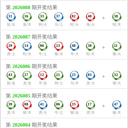
第
2026088
期开奖结果
31
16
33
37
02
40
+
38
鼠/水
兔/木
狗/火
马/土
蛇/火
兔/火
蛇/木
第
2026087
期开奖结果
29
14
06
23
48
38
+
11
虎/土
蛇/水
牛/土
猴/水
羊/火
蛇/木
猴/火
第
2026086
期开奖结果
43
27
12
21
25
03
+
32
鼠/金
龙/金
羊/金
狗/土
马/木
龙/火
猪/火
第
2026085
期开奖结果
39
08
41
06
35
17
+
47
龙/木
猪/木
虎/火
牛/土
猴/金
虎/木
猴/木
第
2026084
期开奖结果