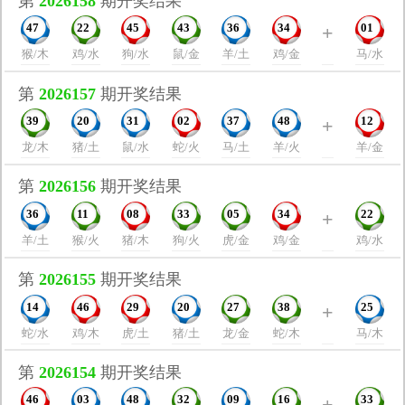
第
2026158
期开奖结果
47
22
45
43
36
34
+
01
猴/木
鸡/水
狗/水
鼠/金
羊/土
鸡/金
马/水
第
2026157
期开奖结果
39
20
31
02
37
48
+
12
龙/木
猪/土
鼠/水
蛇/火
马/土
羊/火
羊/金
第
2026156
期开奖结果
36
11
08
33
05
34
+
22
羊/土
猴/火
猪/木
狗/火
虎/金
鸡/金
鸡/水
第
2026155
期开奖结果
14
46
29
20
27
38
+
25
蛇/水
鸡/木
虎/土
猪/土
龙/金
蛇/木
马/木
第
2026154
期开奖结果
46
03
48
32
09
16
+
33