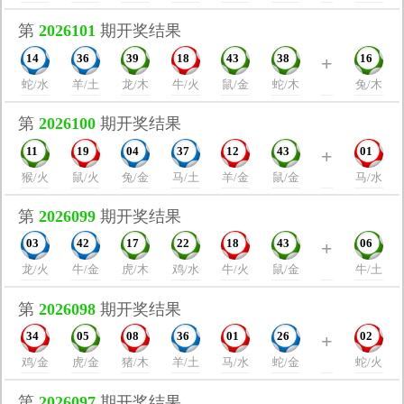
第
2026101
期开奖结果
14
36
39
18
43
38
+
16
蛇/水
羊/土
龙/木
牛/火
鼠/金
蛇/木
兔/木
第
2026100
期开奖结果
11
19
04
37
12
43
+
01
猴/火
鼠/火
兔/金
马/土
羊/金
鼠/金
马/水
第
2026099
期开奖结果
03
42
17
22
18
43
+
06
龙/火
牛/金
虎/木
鸡/水
牛/火
鼠/金
牛/土
第
2026098
期开奖结果
34
05
08
36
01
26
+
02
鸡/金
虎/金
猪/木
羊/土
马/水
蛇/金
蛇/火
第
2026097
期开奖结果