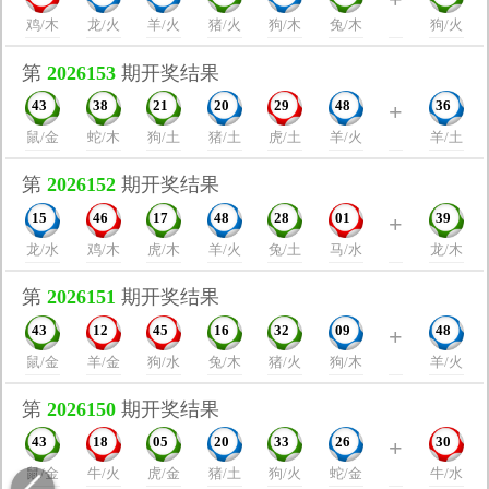
鸡/木
龙/火
羊/火
猪/火
狗/木
兔/木
狗/火
第
2026153
期开奖结果
43
38
21
20
29
48
+
36
鼠/金
蛇/木
狗/土
猪/土
虎/土
羊/火
羊/土
第
2026152
期开奖结果
15
46
17
48
28
01
+
39
龙/水
鸡/木
虎/木
羊/火
兔/土
马/水
龙/木
第
2026151
期开奖结果
43
12
45
16
32
09
+
48
鼠/金
羊/金
狗/水
兔/木
猪/火
狗/木
羊/火
第
2026150
期开奖结果
43
18
05
20
33
26
+
30
鼠/金
牛/火
虎/金
猪/土
狗/火
蛇/金
牛/水