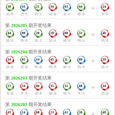
39
41
21
34
03
44
+
24
龙/木
虎/火
狗/土
鸡/金
龙/火
猪/水
羊/木
第
2026205
期开奖结果
44
09
28
19
08
33
+
46
猪/水
狗/木
兔/土
鼠/火
猪/木
狗/火
鸡/木
第
2026204
期开奖结果
34
05
14
45
11
09
+
19
鸡/金
虎/金
蛇/水
狗/水
猴/火
狗/木
鼠/火
第
2026203
期开奖结果
27
24
46
35
32
48
+
34
龙/金
羊/木
鸡/木
猴/金
猪/火
羊/火
鸡/金
第
2026202
期开奖结果
45
14
08
13
41
38
+
49