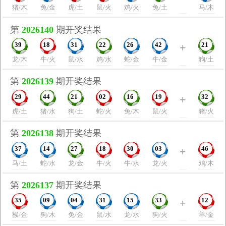
猪/木
兔/金
虎/土
鼠/火
鸡/火
兔/土
马/木
第
2026140
期开奖结果
39
18
31
22
26
42
+
21
龙/木
牛/火
鼠/水
鸡/水
蛇/金
牛/金
狗/土
第
2026139
期开奖结果
29
44
21
02
16
19
+
32
虎/土
猪/水
狗/土
蛇/火
兔/木
鼠/火
猪/火
第
2026138
期开奖结果
37
14
27
18
30
03
+
46
马/土
蛇/水
龙/金
牛/火
牛/水
龙/火
鸡/木
第
2026137
期开奖结果
35
09
04
31
15
33
+
12
猴/金
狗/木
兔/金
鼠/水
龙/水
狗/火
羊/金