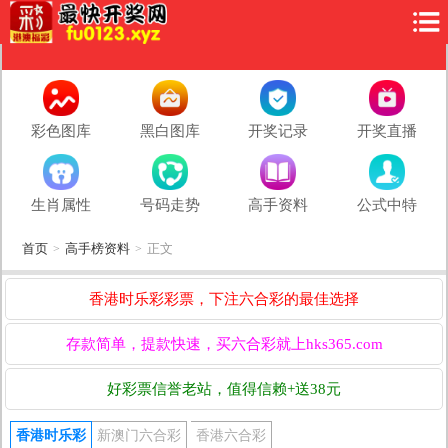
彩色图库
黑白图库
开奖记录
开奖直播
生肖属性
号码走势
高手资料
公式中特
首页
高手榜资料
正文
>
>
香港时乐彩彩票，下注六合彩的最佳选择
存款简单，提款快速，买六合彩就上hks365.com
好彩票信誉老站，值得信赖+送38元