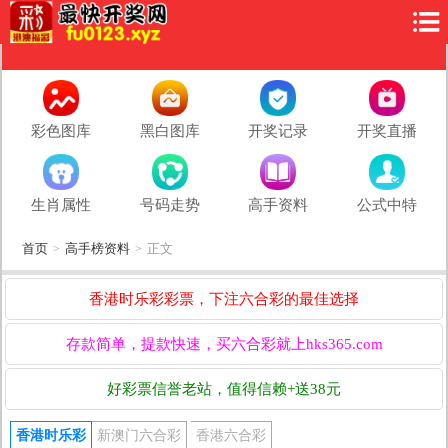
彩色图库
黑白图库
开奖记录
开奖直播
生肖属性
号码走势
高手资料
公式中特
首页
高手榜资料
正文
>
>
香港时乐彩彩票，下注六合彩的最佳选择
存款简单，提款快速，买六合彩就上hks365.com
好彩票信誉老站，值得信赖+送38元