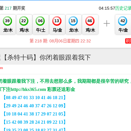
金屋【杀特十码】你闭着眼跟着我下
om
闭着眼跟着我下注，不用去想那么多，我期期都是很辛苦的研究
踪下注
http://hks365.com 彩票还送彩金
码
【08 49 47 01 33 10 41 46 18 21】
码
【29 49 24 46 40 37 47 26 12 09】
码
【10 18 04 41 38 17 29 07 21 05】
码
【15 42 08 39 28 24 21 09 22 13】
码
【19 35 23 08 25 18 02 27 31 47】