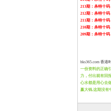
213期：杀特十
212期：杀特十
211期：杀特十
210期：杀特十
209期：杀特十
hks365.com
香港
一份资料的正确
力，付出就有回
心水都是用心去
赢大钱.这期没