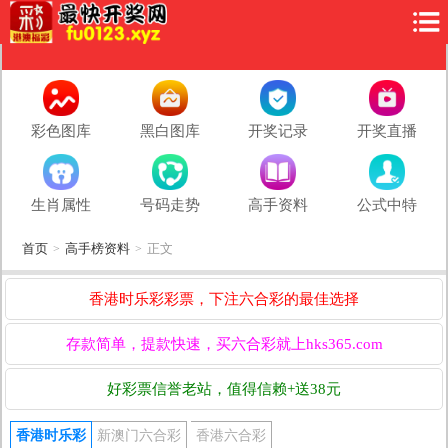
彩色图库
黑白图库
开奖记录
开奖直播
生肖属性
号码走势
高手资料
公式中特
首页
高手榜资料
正文
>
>
香港时乐彩彩票，下注六合彩的最佳选择
存款简单，提款快速，买六合彩就上hks365.com
好彩票信誉老站，值得信赖+送38元