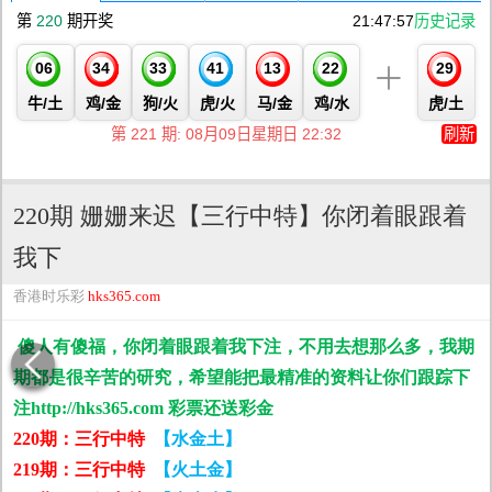
220期 姗姗来迟【三行中特】你闭着眼跟着
我下
香港时乐彩
hks365.com
傻人有傻福，你闭着眼跟着我下注，不用去想那么多，我期
期都是很辛苦的研究，希望能把最精准的资料让你们跟踪下
注
http://hks365.com 彩票还送彩金
220期：三行中特
【水金土】
219期：三行中特
【火土金】