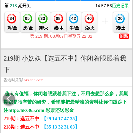
219期 小妖妖【选五不中】你闭着眼跟着我
下
香港时乐彩
hks365.com
傻人有傻福，你闭着眼跟着我下注，不用去想那么多，我期
期都是很辛苦的研究，希望能把最精准的资料让你们跟踪下
注
http://hks365.com 彩票还送彩金
219期：选五不中
【29 14 17 47 35】
218期：选五不中
【35 13 32 31 03】