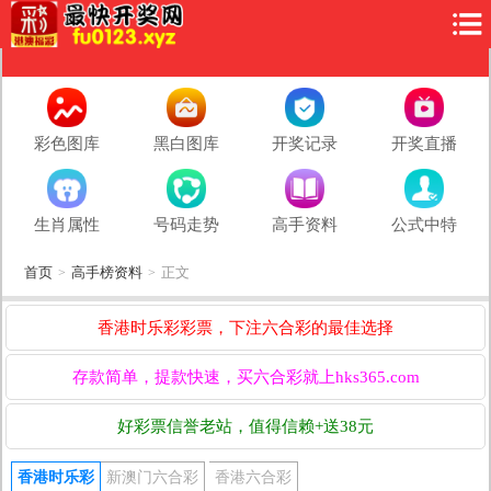
彩色图库
黑白图库
开奖记录
开奖直播
生肖属性
号码走势
高手资料
公式中特
首页
高手榜资料
正文
>
>
香港时乐彩彩票，下注六合彩的最佳选择
存款简单，提款快速，买六合彩就上hks365.com
好彩票信誉老站，值得信赖+送38元