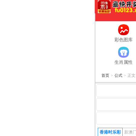
彩色图库
生肖属性
首页
公式
正文
>
>