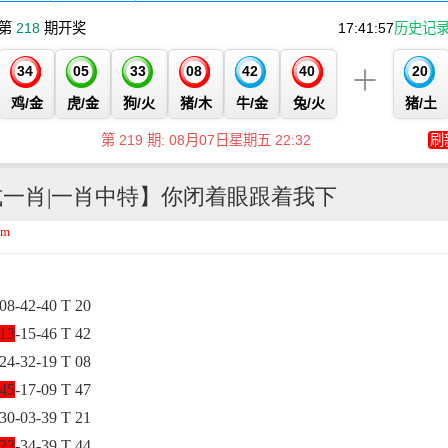
公式一肖|一肖中特】你闭着眼跟着我下
om
-08-42-40 T 20
13
-15-46 T 42
-24-32-19 T 08
45
-17-09 T 47
-30-03-39 T 21
23
-34-39 T 44