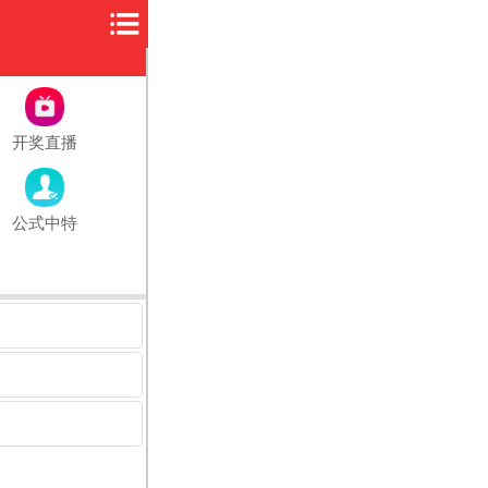
开奖直播
公式中特