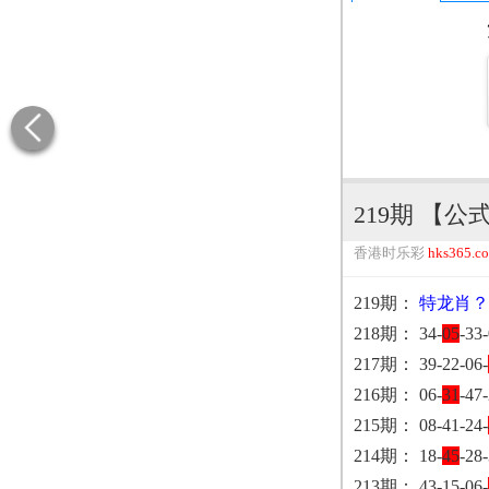
219期 【
香港时乐彩
hks365.c
219期：
特龙肖？
218期： 34-
05
-33
217期： 39-22-06-
216期： 06-
31
-47
215期： 08-41-24-
214期： 18-
45
-28
213期： 43-15-06-