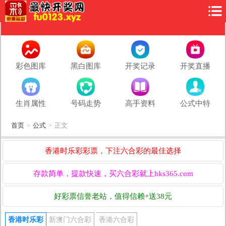
彩色图库
黑白图库
开奖记录
开奖直播
生肖属性
号码走势
高手资料
公式中特
首页
公式
正文
>
>
香港时乐彩彩票，下注六合彩的最佳选择
存款简单，提款快速，买六合彩就上hks365.com
好彩票信誉老站，值得信赖+送38元